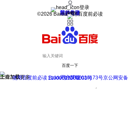
登录
我的关注
我的收藏
皮肤中心
用户反馈
设置
©2026 Baidu 使用百度前必读
百度一下
正在加载
上滑加载更多
用户反馈
使用百度前必读 Baidu 京ICP证030173号
京公网安备11000002000001号