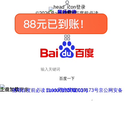
登录
我的关注
我的收藏
皮肤中心
用户反馈
设置
©2026 Baidu 使用百度前必读
百度一下
正在加载
上滑加载更多
用户反馈
使用百度前必读 Baidu 京ICP证030173号
京公网安备11000002000001号