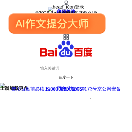
登录
我的关注
我的收藏
皮肤中心
用户反馈
设置
©2026 Baidu 使用百度前必读
百度一下
正在加载
上滑加载更多
用户反馈
使用百度前必读 Baidu 京ICP证030173号
京公网安备11000002000001号