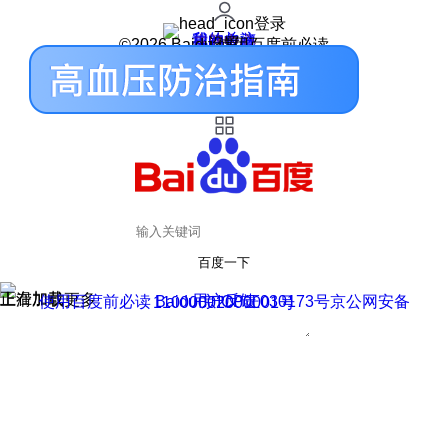
登录
我的关注
我的收藏
皮肤中心
用户反馈
设置
©2026 Baidu 使用百度前必读
百度一下
正在加载
上滑加载更多
用户反馈
使用百度前必读 Baidu 京ICP证030173号
京公网安备11000002000001号