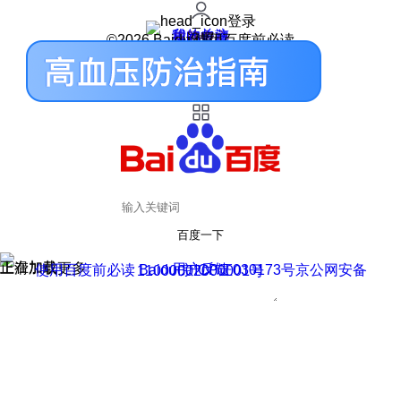
登录
我的关注
我的收藏
皮肤中心
用户反馈
设置
©2026 Baidu 使用百度前必读
百度一下
正在加载
上滑加载更多
用户反馈
使用百度前必读 Baidu 京ICP证030173号
京公网安备11000002000001号