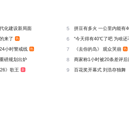
5
代化建设新局面
拼豆有多火 一公里内能有4
6
的来了
“今天得有40℃了吧 为啥还
热
7
24小时警戒线
《去你的岛》 观众哭崩
热
热
8
重磅规划出炉
商家称1小时被20条差评
9
26》歌王
百花奖开幕式 刘浩存独舞
新