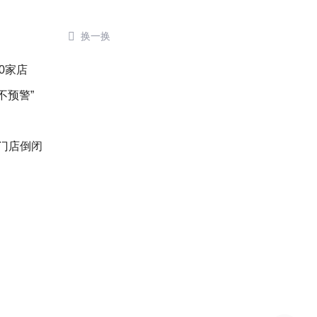

换一换
0家店
不预警”
后门店倒闭