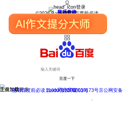
登录
我的关注
我的收藏
皮肤中心
用户反馈
设置
©2026 Baidu 使用百度前必读
百度一下
正在加载
上滑加载更多
用户反馈
使用百度前必读 Baidu 京ICP证030173号
京公网安备11000002000001号