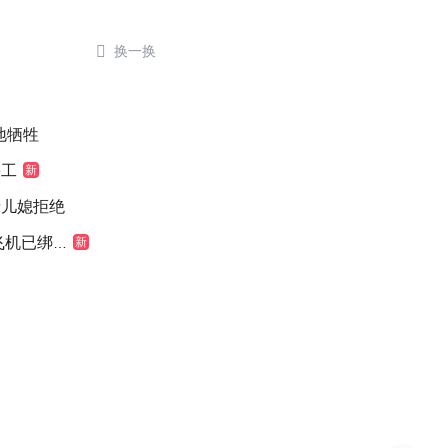

换一换
地牺牲
停工
新
缘儿媳拒绝
机已绑好
新