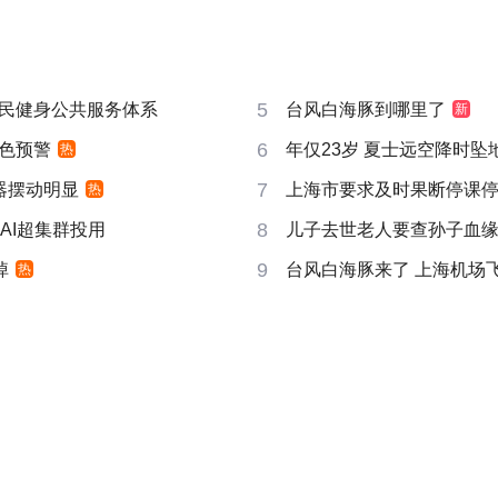
5
民健身公共服务体系
台风白海豚到哪里了
新
6
色预警
年仅23岁 夏士远空降时坠
热
7
器摆动明显
上海市要求及时果断停课
热
8
AI超集群投用
儿子去世老人要查孙子血
9
掉
台风白海豚来了 上海机场飞
热