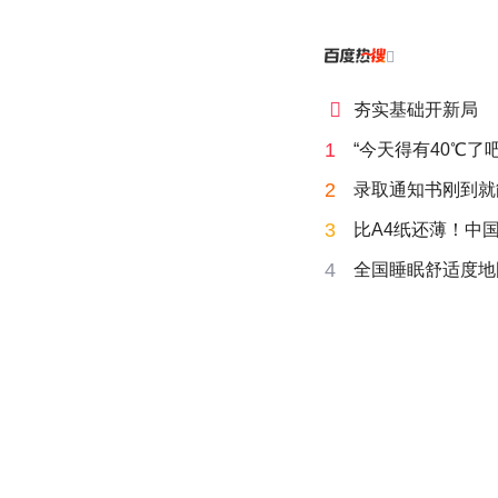


夯实基础开新局
1
“今天得有40℃了
2
录取通知书刚到就
3
比A4纸还薄！中
4
全国睡眠舒适度地