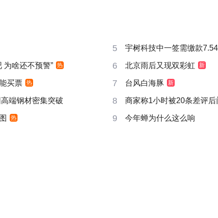
5
宇树科技中一签需缴款7.5
6
吧 为啥还不预警”
北京雨后又现双彩虹
热
新
7
能买票
台风白海豚
热
新
8
国高端钢材密集突破
商家称1小时被20条差评
9
图
今年蝉为什么这么响
热