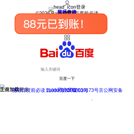
登录
我的关注
我的收藏
皮肤中心
用户反馈
设置
©2026 Baidu 使用百度前必读
百度一下
正在加载
上滑加载更多
用户反馈
使用百度前必读 Baidu 京ICP证030173号
京公网安备11000002000001号