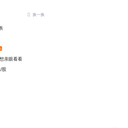

换一换
表
热
 想亲眼看看
/股