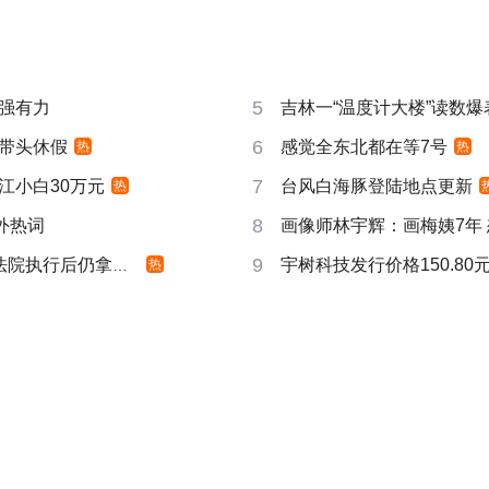
5
强有力
吉林一“温度计大楼”读数爆
6
带头休假
感觉全东北都在等7号
热
热
7
江小白30万元
台风白海豚登陆地点更新
热
8
成海外热词
画像师林宇辉：画梅姨7年
9
院执行后仍拿不到
宇树科技发行价格150.80元
热