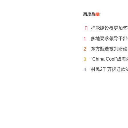


把党建设得更加坚
1
多地要求领导干部
2
东方甄选被判赔偿
3
“China Cool”
4
村民2千万拆迁款法