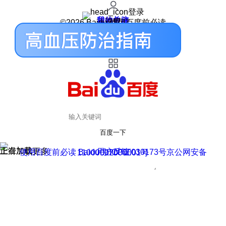
登录
我的关注
我的收藏
皮肤中心
用户反馈
设置
©2026 Baidu 使用百度前必读
百度一下
正在加载
上滑加载更多
用户反馈
使用百度前必读 Baidu 京ICP证030173号
京公网安备11000002000001号