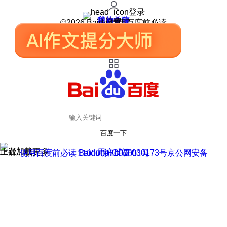
登录
我的关注
我的收藏
皮肤中心
用户反馈
设置
©2026 Baidu 使用百度前必读
百度一下
正在加载
上滑加载更多
用户反馈
使用百度前必读 Baidu 京ICP证030173号
京公网安备11000002000001号