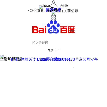
登录
我的关注
我的收藏
皮肤中心
用户反馈
设置
©2026 Baidu 使用百度前必读
百度一下
正在加载
上滑加载更多
用户反馈
使用百度前必读 Baidu 京ICP证030173号
京公网安备11000002000001号