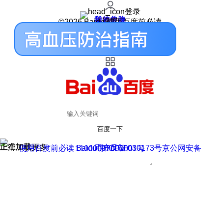
登录
我的关注
我的收藏
皮肤中心
用户反馈
设置
©2026 Baidu 使用百度前必读
百度一下
正在加载
上滑加载更多
用户反馈
使用百度前必读 Baidu 京ICP证030173号
京公网安备11000002000001号